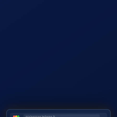
mixlearning.beforma.fr