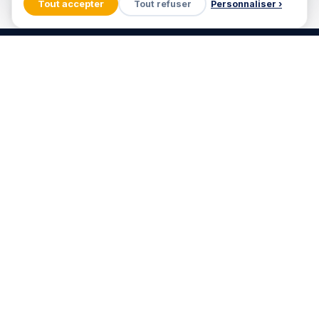
Tout accepter
Tout refuser
Personnaliser ›
🍪
ILS NOUS FONT CONFIANCE
SODIFAC
Groupe Océan Indien
Orange Réunion
CHU Réunion
Région Réunion
AXA Réunion
BNP Paribas
Carrefour
Mairie de Saint-Denis
CCIR