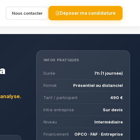
Déposer ma candidature
Nous contacter
INFOS PRATIQUES
la
Durée
7h (1 journée)
Format
Présentiel ou distanciel
'analyse.
Tarif / participant
490 €
Intra-entreprise
Sur devis
Niveau
Intermédiaire
Financement
OPCO · FAF · Entreprise