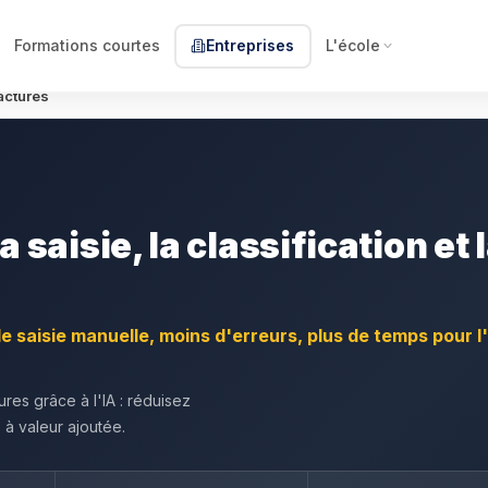
Formations courtes
Entreprises
L'école
actures
a saisie, la classification et 
e saisie manuelle, moins d'erreurs, plus de temps pour l
tures grâce à l'IA : réduisez
 à valeur ajoutée.