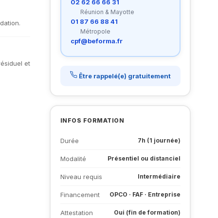
02 62 66 66 31
Réunion & Mayotte
01 87 66 88 41
dation.
Métropole
cpf@beforma.fr
ésiduel et
Être rappelé(e) gratuitement
INFOS FORMATION
Durée
7h (1 journée)
Modalité
Présentiel ou distanciel
Niveau requis
Intermédiaire
Financement
OPCO · FAF · Entreprise
Attestation
Oui (fin de formation)