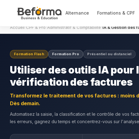
Alternance
Formations & CPF
Accueil
›
CPF & Pro
›
Administratif & Comptabilité
›
IA & Gestion des f
Formation Flash
Formation Pro
Présentiel ou distanciel
Utiliser des outils IA pour l
vérification des factures
Transformez le traitement de vos factures : moins d
Dès demain.
Automatisez la saisie, la classification et le contrôle de vos fac
les erreurs, gagnez du temps et concentrez-vous sur l'analyse