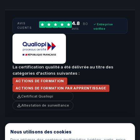
4.8
AVIS
· 80
✓ Entreprise
CLIENTS
avis
vérifiée
La certification qualité a été délivrée au titre des
catégories d'actions suivantes :
ACTIONS DE FORMATION
ACTIONS DE FORMATION PAR APPRENTISSAGE
Certificat Qualiopi
Attestation de surveillance
© 2026 Beforma · Organisme de formation privé · Centre de
Formation & CFA · 5 Chemin Grand Canal, Saint-Denis, La Réunion.
Nous utilisons des cookies
Tous droits réservés.
Pour intégrer des contenus multimédias (vidéos, carte, prise