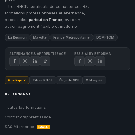
🔒 Essentiels
Titres RNCP, certificats de compétences RS,
formations professionnelles et alternance,
Indispensables au fonctionnement du site : mémorisation
de vos préférences, sécurité des formulaires, navigation.
accessibles
partout en France
, avec un
Aucune donnée transmise à des tiers.
accompagnement flexible et moderne.
beforma.fr
Formulaires
Navigation
La Réunion
Mayotte
France Métropolitaine
DOM-TOM
🎬 Médias
ALTERNANCE & APPRENTISSAGE
ESE & AI BY BEFORMA
Permettent d'intégrer et de lire les vidéos de présentation
de nos formations. Sans ce consentement, les vidéos ne
s'affichent pas.
YouTube
Vimeo
Qualiopi ✓
Titres RNCP
Éligible CPF
CFA agréé
ALTERNANCE
🛠 Outils interactifs
Toutes les formations
Permettent d'afficher la carte du campus.
Contrat d'apprentissage
Google Maps
SAS Alternance
EXCLU