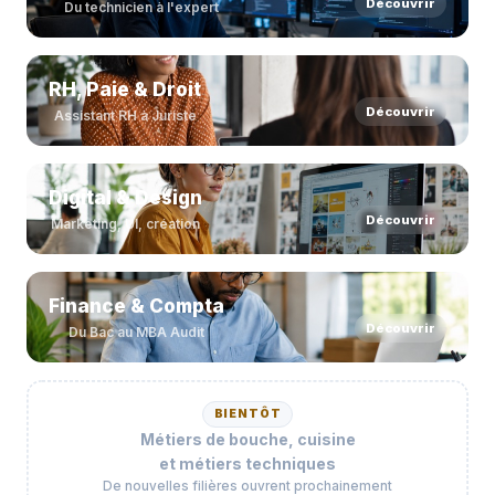
Découvrir
Du technicien à l'expert
RH, Paie & Droit
Découvrir
Assistant RH à Juriste
Digital & Design
Découvrir
Marketing, UI, création
Finance & Compta
Découvrir
Du Bac au MBA Audit
BIENTÔT
Métiers de bouche, cuisine
et métiers techniques
De nouvelles filières ouvrent prochainement