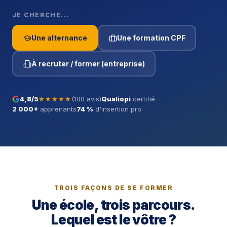
JE CHERCHE...
Une alternance
Une formation CPF
À recruter / former (entreprise)
4,8/5
★★★★★
(100 avis)
Qualiopi
certifié
2 000+
apprenants
74 %
d'insertion pro
TROIS FAÇONS DE SE FORMER
Une école, trois parcours.
Lequel est le vôtre ?