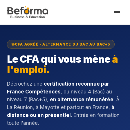
CFA AGRÉÉ · ALTERNANCE DU BAC AU BAC+5
Le CFA qui vous mène
à
l'emploi.
Décrochez une
certification reconnue par
France Compétences
, du niveau 4 (Bac) au
niveau 7 (Bac+5),
en alternance rémunérée
. À
La Réunion, à Mayotte et partout en France,
à
distance ou en présentiel
. Entrée en formation
toute l'année.