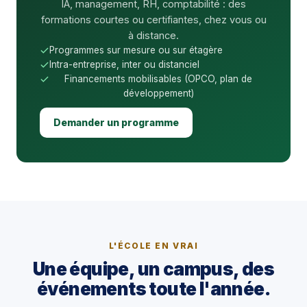
IA, management, RH, comptabilité : des
formations courtes ou certifiantes, chez vous ou
à distance.
Programmes sur mesure ou sur étagère
Intra-entreprise, inter ou distanciel
Financements mobilisables (OPCO, plan de
développement)
Demander un programme
L'ÉCOLE EN VRAI
Une équipe, un campus, des
événements toute l'année.