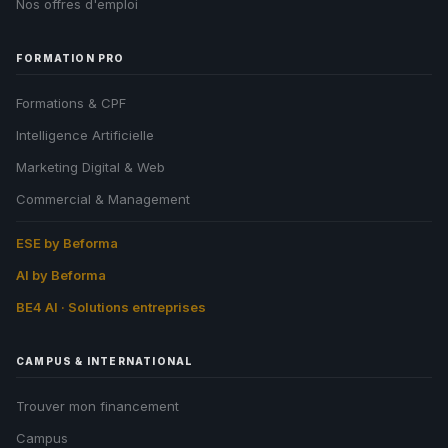
Nos offres d'emploi
📊 Analytics
Mesure de la performance de nos campagnes
publicitaires pour améliorer nos annonces. Aucun cookie
FORMATION PRO
de mesure n'est déposé sans votre accord.
Meta Pixel
Formations & CPF
Intelligence Artificielle
Enregistrer mes
Marketing Digital & Web
Tout refuser
choix
Commercial & Management
ESE by Beforma
AI by Beforma
BE4 AI · Solutions entreprises
CAMPUS & INTERNATIONAL
Trouver mon financement
Campus