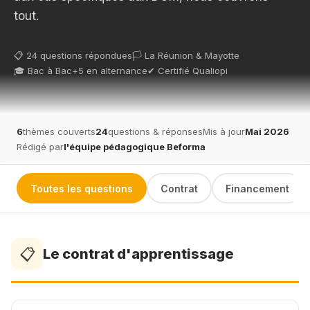
tout.
📋 24 questions répondues
🏳️ La Réunion & Mayotte
🎓 Bac à Bac+5 en alternance
✔ Certifié Qualiopi
6
thèmes couverts
24
questions & réponses
Mis à jour
Mai 2026
Rédigé par
l'équipe pédagogique Beforma
Toutes les questions
Contrat
Financement
📋
Le contrat d'apprentissage