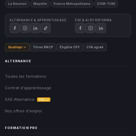
La Réunion
Mayotte
France Métropolitaine
DOM-TOM
ALTERNANCE & APPRENTISSAGE
ESE & AI BY BEFORMA
Qualiopi ✓
Titres RNCP
Éligible CPF
CFA agréé
ALTERNANCE
Toutes les formations
Contrat d'apprentissage
SAS Alternance
EXCLU
Nos offres d'emploi
FORMATION PRO