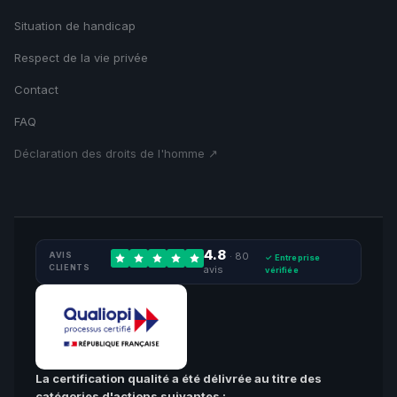
Situation de handicap
Respect de la vie privée
Contact
FAQ
Déclaration des droits de l'homme ↗
4.8
AVIS
· 80
✓ Entreprise
CLIENTS
avis
vérifiée
La certification qualité a été délivrée au titre des
catégories d'actions suivantes :