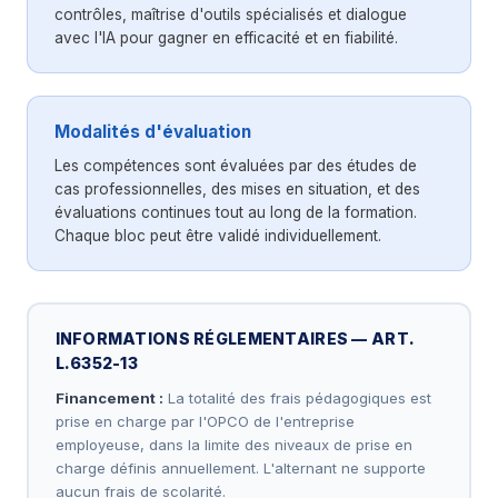
Gérer et paramétrer un SIRH (Talentsoft /
contrôles, maîtrise d'outils spécialisés et dialogue
Cornerstone)
avec l'IA pour gagner en efficacité et en fiabilité.
Produire des reportings Excel et tableaux de
bord sociaux
Élaborer le bilan social et prévoir la masse
salariale
Modalités d'évaluation
Les compétences sont évaluées par des études de
cas professionnelles, des mises en situation, et des
évaluations continues tout au long de la formation.
Chaque bloc peut être validé individuellement.
INFORMATIONS RÉGLEMENTAIRES — ART.
L.6352-13
Financement :
La totalité des frais pédagogiques est
prise en charge par l'OPCO de l'entreprise
employeuse, dans la limite des niveaux de prise en
charge définis annuellement. L'alternant ne supporte
aucun frais de scolarité.