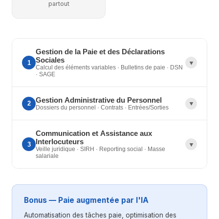
partout
Gestion de la Paie et des Déclarations
Sociales
1
▼
Calcul des éléments variables · Bulletins de paie · DSN
· SAGE
Gestion Administrative du Personnel
Collecter et calculer les éléments variables de
2
▼
Dossiers du personnel · Contrats · Entrées/Sorties
paie (primes, congés, heures supplémentaires,
IJSS)
Maîtriser les cotisations sociales : bases de
Communication et Assistance aux
Constituer et digitaliser les dossiers du
Interlocuteurs
calcul, réductions, régularisations
3
▼
personnel (GED)
Veille juridique · SIRH · Reporting social · Masse
Établir les bulletins de paie sur logiciel SAGE v10
Rédiger les contrats de travail (CDI, CDD, temps
salariale
Contrôler et valider les bulletins de paie
partiel, contrats de formation)
Assurer l'archivage des bulletins dans le respect
Gérer les entrées et sorties des salariés
Assurer la veille juridique (droit du travail,
du RGPD
(formalités d'embauche, rupture
protection sociale)
Réaliser les déclarations DSN (URSSAF, taxe
conventionnelle, documents de fin de contrat)
Bonus — Paie augmentée par l'IA
Communiquer avec les collaborateurs, managers
d'apprentissage)
Traiter les données sociales des salariés
et partenaires externes (URSSAF, contrôles)
Automatisation des tâches paie, optimisation des