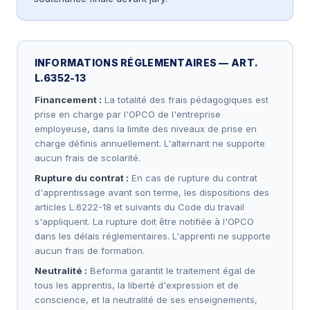
de décision
Maîtriser les bases de la gestion des ressources
humaines (paie, contrats)
Appliquer le droit du travail dans les situations
INFORMATIONS RÉGLEMENTAIRES — ART.
courantes
L.6352-13
Optimiser les processus administratifs grâce à
l'IA (automatisation, OCR)
Financement :
La totalité des frais pédagogiques est
prise en charge par l'OPCO de l'entreprise
employeuse, dans la limite des niveaux de prise en
charge définis annuellement. L'alternant ne supporte
aucun frais de scolarité.
Rupture du contrat :
En cas de rupture du contrat
d'apprentissage avant son terme, les dispositions des
articles L.6222-18 et suivants du Code du travail
s'appliquent. La rupture doit être notifiée à l'OPCO
dans les délais réglementaires. L'apprenti ne supporte
aucun frais de formation.
Neutralité :
Beforma garantit le traitement égal de
tous les apprentis, la liberté d'expression et de
conscience, et la neutralité de ses enseignements,