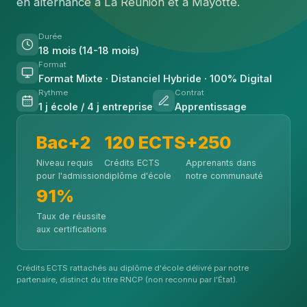
en alternance à La Réunion et à Mayotte.
Durée
18 mois (14-18 mois)
Format
Format Mixte · Distanciel Hybride · 100% Digital
Rythme
Contrat
1 j école / 4 j entreprise
Apprentissage
Bac+2
120 ECTS
+250
Niveau requis
Crédits ECTS
Apprenants dans
pour l'admission
diplôme d'école
notre communauté
91%
Taux de réussite
aux certifications
Crédits ECTS rattachés au diplôme d'école délivré par notre
partenaire, distinct du titre RNCP (non reconnu par l'État).