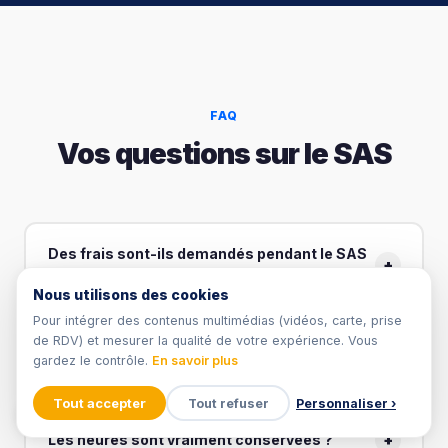
FAQ
Vos questions sur le SAS
Des frais sont-ils demandés pendant le SAS
+
?
Nous utilisons des cookies
Aucun frais n'est demandé au candidat pendant toute
Pour intégrer des contenus multimédias (vidéos, carte, prise
de RDV) et mesurer la qualité de votre expérience. Vous
la période SAS (jusqu'à 3 mois). Beforma assure la prise
+
Quelles formations sont concernées ?
gardez le contrôle.
En savoir plus
en charge de votre intégration dans l'attente de la
signature d'un contrat d'apprentissage. Une fois le
Le SAS est accessible aux formations de niveau Bac+3
Tout accepter
Tout refuser
Personnaliser ›
contrat signé, la formation est prise en charge par
🍪
(Bachelor et Titre Professionnel) et Bac+5 (MBA)
l'OPCO de l'employeur selon les niveaux de prise en
+
Les heures sont vraiment conservées ?
proposées par Beforma en alternance, soit 20 parcours