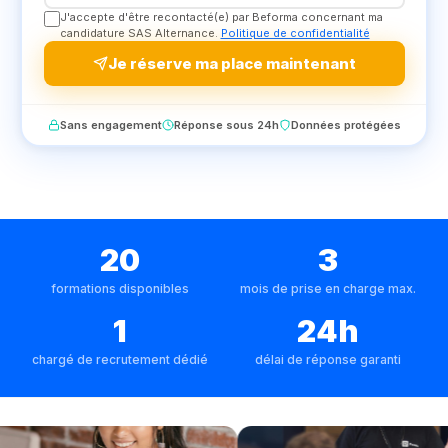
J'accepte d'être recontacté(e) par Beforma concernant ma
candidature SAS Alternance.
Politique de confidentialité
Je réserve ma place maintenant
Sans engagement
Réponse sous 24h
Données protégées
20
3
formations disponibles
mois de prise en charge max.
1
24h
chargé de recrutement dédié
délai de réponse garanti