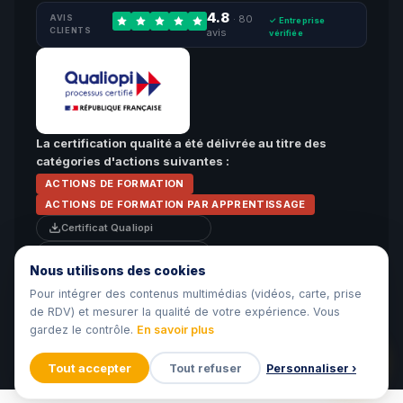
4.8
AVIS
· 80
✓ Entreprise
CLIENTS
avis
vérifiée
La certification qualité a été délivrée au titre des
catégories d'actions suivantes :
ACTIONS DE FORMATION
ACTIONS DE FORMATION PAR APPRENTISSAGE
Certificat Qualiopi
Attestation de surveillance
Nous utilisons des cookies
Pour intégrer des contenus multimédias (vidéos, carte, prise
© 2026 Beforma · Organisme de formation privé · Centre de
de RDV) et mesurer la qualité de votre expérience. Vous
Formation & CFA · 5 Chemin Grand Canal, Saint-Denis, La Réunion.
gardez le contrôle.
En savoir plus
Tous droits réservés.
Mentions légales
CGU
CGV
Cookies
📄 Règlement Apprentissage
Tout accepter
Tout refuser
Personnaliser ›
📄 Règlement FOAD
Accessibilité
🍪