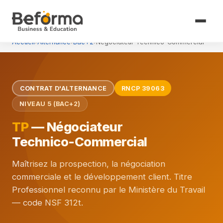
Accueil
›
Alternance
›
Bac+2
›
Négociateur Technico-Commercial
CONTRAT D'ALTERNANCE
RNCP 39063
NIVEAU 5 (BAC+2)
TP
— Négociateur
Technico-Commercial
Maîtrisez la prospection, la négociation
commerciale et le développement client. Titre
Professionnel reconnu par le Ministère du Travail
— code NSF 312t.